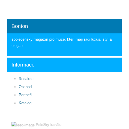
Bonton
společenský magazín pro muže, kteří mají rádi luxus, styl a
eleganci
Informace
Redakce
Obchod
Partneři
Katalog
Položky kanálu