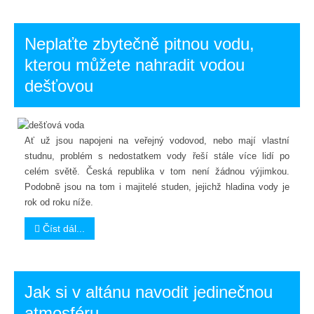
Neplaťte zbytečně pitnou vodu,
kterou můžete nahradit vodou
dešťovou
Ať už jsou napojeni na veřejný vodovod, nebo mají vlastní
studnu, problém s nedostatkem vody řeší stále více lidí po
celém světě. Česká republika v tom není žádnou výjimkou.
Podobně jsou na tom i majitelé studen, jejichž hladina vody je
rok od roku níže.
Číst dál...
Jak si v altánu navodit jedinečnou
atmosféru