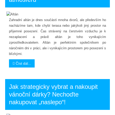
Zahradní altán je dnes součástí mnoha dvorů, ale především ho
nacházíme tam, kde chybí terasa nebo jakýkoli jiný prostor na
příjemné posezení. Čas strávený na čerstvém vzduchu je k
nezaplacení a právě altán je toho vynikajícím
zprostředkovatelem. Altán je perfektním společníkem po
náročném dni v práci, ale i vynikajícím prostorem pro posezení s
blízkými.
Číst dál...
Jak strategicky vybrat a nakoupit
vánoční dárky? Nechoďte
nakupovat „naslepo“!