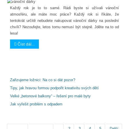
Každý rok je to to samé. Rádi byste si užívali vánoční
atmosféru, ale máte moc práce? Každý rok si říkáte, že
tentokrát určitě nebudete nakupovat vánoční dárky na poslední
chvíli? Nezoufejte, letos tomu nemusí být stejně. Jděte na to od
lesa!
Číst dál...
Další články...
Zařizujeme ložnici: Na co si dát pozor?
Tipy, jak hravou formou podpořit kreativitu svých dětí
Velké „betonové balkony“ – řešení pro malé byty
Jak vyřešit problém s odpadem
Strana 1 z 5
Začátek
Předchozí
1
2
3
4
5
Další