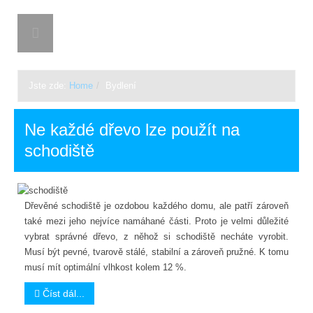
BON-TON.CZ
Jste zde:
Home
/
Bydlení
Ne každé dřevo lze použít na
schodiště
Dřevěné schodiště je ozdobou každého domu, ale patří zároveň
také mezi jeho nejvíce namáhané části. Proto je velmi důležité
vybrat správné dřevo, z něhož si schodiště necháte vyrobit.
Musí být pevné, tvarově stálé, stabilní a zároveň pružné. K tomu
musí mít optimální vlhkost kolem 12 %.
Číst dál...