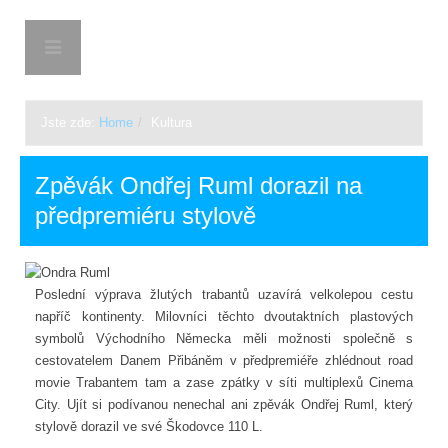
BON-TON.CZ
Jste zde:
Home
/
Kultura
Zpěvák Ondřej Ruml dorazil na
předpremiéru stylově
Poslední výprava žlutých trabantů uzavírá velkolepou cestu
napříč kontinenty. Milovníci těchto dvoutaktních plastových
symbolů Východního Německa měli možnosti společně s
cestovatelem Danem Přibáněm v předpremiéře zhlédnout road
movie Trabantem tam a zase zpátky v síti multiplexů Cinema
City. Ujít si podívanou nenechal ani zpěvák Ondřej Ruml, který
stylově dorazil ve své Škodovce 110 L.