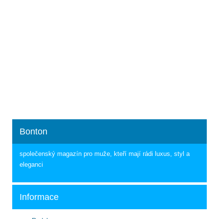
Bonton
společenský magazín pro muže, kteří mají rádi luxus, styl a
eleganci
Informace