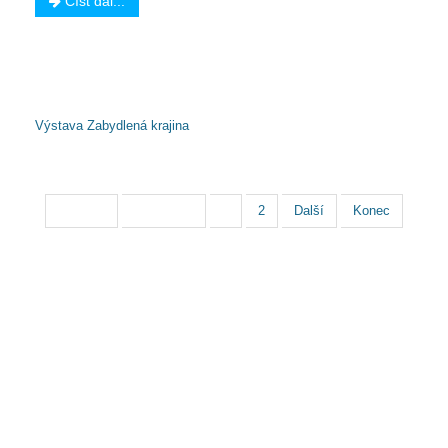
Číst dál...
Další články...
Výstava Zabydlená krajina
Strana 1 z 2
Začátek
Předchozí
1
2
Další
Konec