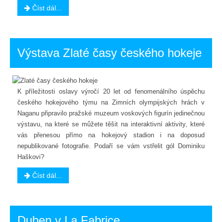
Číst dál...
Výstava Zlaté časy českého hokeje
K příležitosti oslavy výročí 20 let od fenomenálního úspěchu
českého hokejového týmu na Zimních olympijských hrách v
Naganu připravilo pražské muzeum voskových figurín jedinečnou
výstavu, na které se můžete těšit na interaktivní aktivity, které
vás přenesou přímo na hokejový stadion i na doposud
nepublikované fotografie. Podaří se vám vstřelit gól Dominiku
Haškovi?
Číst dál...
Duben v La Fabrice