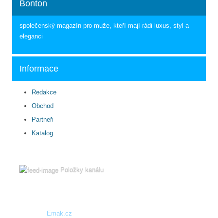
Bonton
společenský magazín pro muže, kteří mají rádi luxus, styl a
eleganci
Informace
Redakce
Obchod
Partneři
Katalog
Položky kanálu
Copyright © 2017 bonton.cz, All rights reserved.
Created by:
Emak.cz