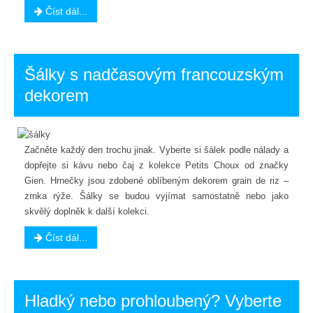
Číst dál...
Šálky s nadčasovým francouzským
dekorem
Začněte každý den trochu jinak. Vyberte si šálek podle nálady a
dopřejte si kávu nebo čaj z kolekce Petits Choux od značky
Gien. Hrnečky jsou zdobené oblíbeným dekorem grain de riz –
zrnka rýže. Šálky se budou vyjímat samostatně nebo jako
skvělý doplněk k další kolekci.
Číst dál...
Hladký nebo prohloubený? Vyberte