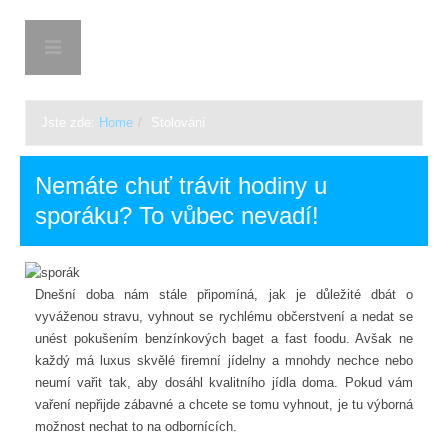
BON-TON.CZ
Jste zde:
Home
/
Stolování
Nemáte chuť trávit hodiny u
sporáku? To vůbec nevadí!
Dnešní doba nám stále připomíná, jak je důležité dbát o
vyváženou stravu, vyhnout se rychlému občerstvení a nedat se
unést pokušením benzínkových baget a fast foodu. Avšak ne
každý má luxus skvělé firemní jídelny a mnohdy nechce nebo
neumí vařit tak, aby dosáhl kvalitního jídla doma. Pokud vám
vaření nepřijde zábavné a chcete se tomu vyhnout, je tu výborná
možnost nechat to na odbornících.