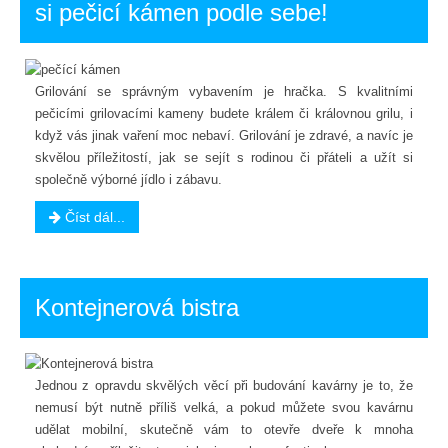
si pečicí kámen podle sebe!
Grilování se správným vybavením je hračka. S kvalitními
pečicími grilovacími kameny budete králem či královnou grilu, i
když vás jinak vaření moc nebaví. Grilování je zdravé, a navíc je
skvělou příležitostí, jak se sejít s rodinou či přáteli a užít si
společně výborné jídlo i zábavu.
Číst dál...
Kontejnerová bistra
Jednou z opravdu skvělých věcí při budování kavárny je to, že
nemusí být nutně příliš velká, a pokud můžete svou kavárnu
udělat mobilní, skutečně vám to otevře dveře k mnoha