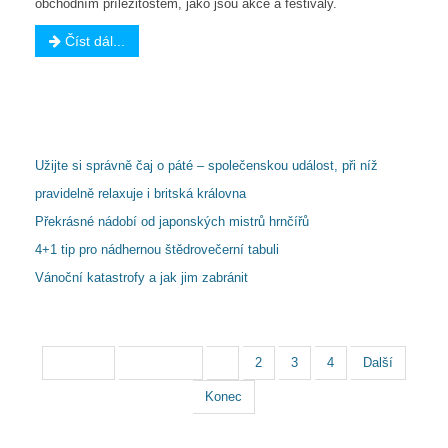
obchodním příležitostem, jako jsou akce a festivaly.
Číst dál...
Další články...
Užijte si správně čaj o páté – společenskou událost, při níž
pravidelně relaxuje i britská královna
Překrásné nádobí od japonských mistrů hrnčířů
4+1 tip pro nádhernou štědrovečerní tabuli
Vánoční katastrofy a jak jim zabránit
Strana 1 z 4
Začátek
Předchozí
1
2
3
4
Další
Konec