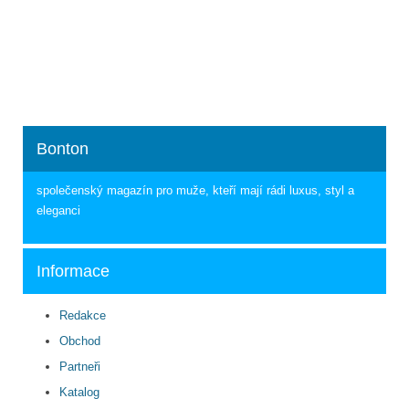
Bonton
společenský magazín pro muže, kteří mají rádi luxus, styl a
eleganci
Informace
Redakce
Obchod
Partneři
Katalog