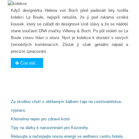
Když designérka Helena von Boch před padesáti lety tvořila
kolekci La Boule, nejspíš netušila, že jí pod rukama vzniká
kousek, který se zařadí do designové síně slávy a že se nádobí
stane součástí DNA značky Villeroy & Boch. Po půl století se La
Boule znovu hlásí o slovo. Nyní je kolekce k dostání v nových
černobílých kombinacích. Zůstal jí však geniální nápad a
precizní zpracování.
Číst dál...
Další články...
Za skvělou chutí s oblíbeným šálkem čaje na cestovatelskou
výpravu
Křemelina nejen pro zdravé kosti
Tipy na dárky k narozeninám pro Kozorohy
Relaxujte a načerpejte novou energii ve wellness centru hotelu