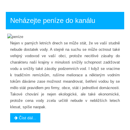
Neházejte peníze do kanálu
Nejen v parných letních dnech se může stát, že ve vaší studně
nebude dostatek vody. A stejně na suchu se může octnout také
veřejný vodovod ve vaší obci, protože necitlivé zásahy do
charakteru naší krajiny v minulosti snížily schopnost zadržovat
vodu a snížily také zásoby podzemních vod. I když se vracíme
k tradičním remízkům, rušíme meliorace a některým vodním
tokům dáváme zase možnost meandrovat, šetření vodou by se
mělo stát pravidlem pro firmy, obce, stát i jednotlivé domácnosti.
Takové chování je nejen ekologické, ale také ekonomické,
protože cena vody zcela určitě nebude v nebližších letech
klesat, spíše naopak.
Číst dál...