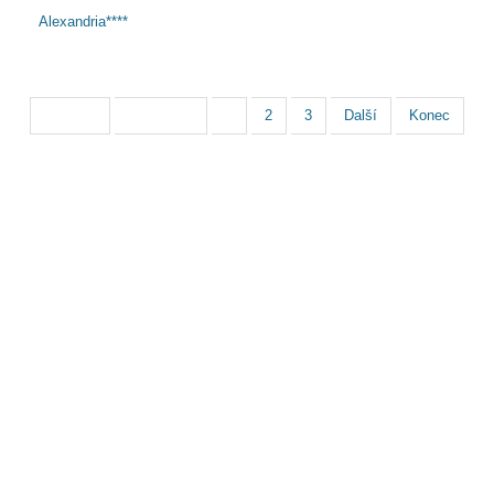
Alexandria****
Strana 1 z 3
Začátek
Předchozí
1
2
3
Další
Konec