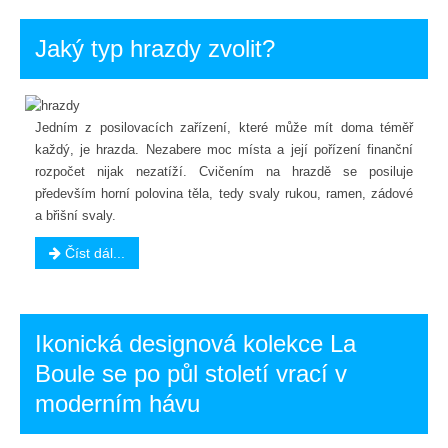
Jaký typ hrazdy zvolit?
Jedním z posilovacích zařízení, které může mít doma téměř
každý, je hrazda. Nezabere moc místa a její pořízení finanční
rozpočet nijak nezatíží. Cvičením na hrazdě se posiluje
především horní polovina těla, tedy svaly rukou, ramen, zádové
a břišní svaly.
Číst dál...
Ikonická designová kolekce La
Boule se po půl století vrací v
moderním hávu