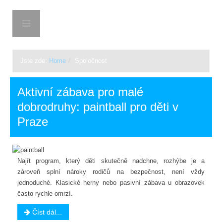
BON-TON.CZ
Jste zde:
Home
/
Společnost
Aktivní zábava pro malé
dobrodruhy: paintball pro děti v
Praze
Najít program, který děti skutečně nadchne, rozhýbe je a
zároveň splní nároky rodičů na bezpečnost, není vždy
jednoduché. Klasické herny nebo pasivní zábava u obrazovek
často rychle omrzí.
Číst dál...