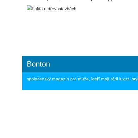
Bonton
společenský magazín pro muže, kteří mají rádi luxus, sty
Copyright © 2017 bonton.cz, All rights reserved.