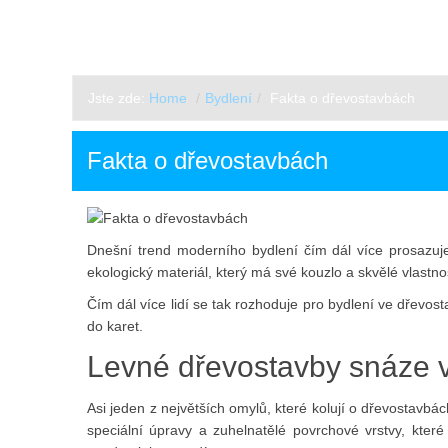
BON-TON.CZ
Jste zde:
Home
/
Bydlení
/
Fakta o dřevostavbách
Fakta o dřevostavbách
Dnešní trend moderního bydlení čím dál více prosazuje 
ekologický materiál, který má své kouzlo a skvělé vlastnos
Čím dál více lidí se tak rozhoduje pro bydlení ve dřevos
do karet.
Levné dřevostavby snáze v
Asi jeden z největších omylů, které kolují o dřevostavbá
speciální úpravy a zuhelnatělé povrchové vrstvy, které