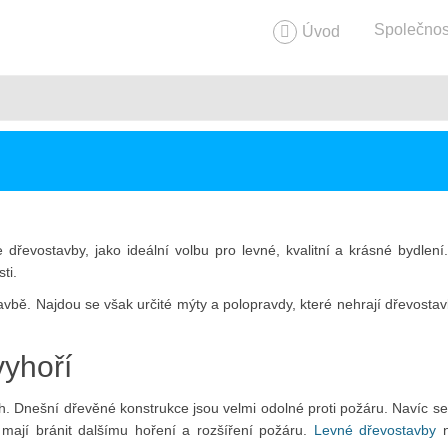
Společnos
Úvod
dřevostavby, jako ideální volbu pro levné, kvalitní a krásné bydlení
ti.
tavbě. Najdou se však určité mýty a polopravdy, které nehrají dřevostav
yhoří
ch. Dnešní dřevěné konstrukce jsou velmi odolné proti požáru. Navíc se
 mají bránit dalšímu hoření a rozšíření požáru.
Levné dřevostavby
n