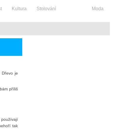
t
Kultura
Stolování
Bydlení
Moda
. Dřevo je
bám příliš
 používají
ehoří tak