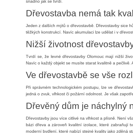
snadno jak se tvrdí.
Dřevostavba nemá tak kvali
Jeden z dalších mýtů o dřevostavbě. Dřevostavby sice hůř
těžkých konstrukcí. Navíc akumulaci lze udělat i v dřevos
Nižší životnost dřevostavb
Tvrdí se, že levné dřevostavby Olomouc mají nižší živ
Navíc o každý objekt se musíte starat kvalitně a pečlivě.
Ve dřevostavbě se vše roz
Při správném technologickém postupu, lze ve dřevostav
jedná o zvuk, vlhkost či požární odolnost. Je však zapot
Dřevěný dům je náchylný n
Dřevostavby jsou více citlivé na vlhkost a plísně. Není v
bázi dřeva a zároveň kvalitní izolace, které zabraňují t
moderní bydlení, které nabízí stejné kvality jako zděná s