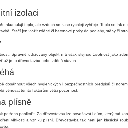
tní izolaci
e akumulují teplo, ale vzduch se zase rychleji vyhřeje. Teplo se tak n
tavbě. Stačí jen vložit zděné či betonové prvky do podlahy, stěny či str
y
otnost. Správně udržovaný objekt má však stejnou životnost jako zdě
 Ať už je to dřevostavba nebo zděná stavba.
léhá
bě dosáhnout všech hygienických i bezpečnostních předpisů či norem
řebí věnovat těmto faktorům větší pozornost.
a plísně
šak potřeba panikařit. Za dřevostavbu lze považovat i dům, který má kon
voření vlhkosti a vzniku plísní. Dřevostavba tak není jen klasická rou
tavba.