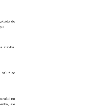
eukládá do
opu.
ná stavba.
. Ať už se
strukci na
benka, ale